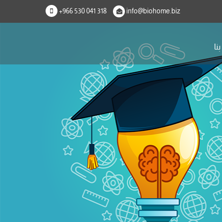
+966 530 041 318
info@biohome.biz
نا