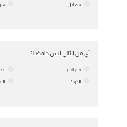
متعادل
قلو
أي من التالي ليس حامضيا؟
ماء البحر
عصي
الكولا
الق