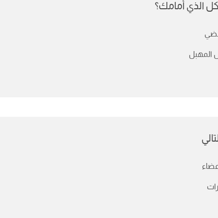
ل الذي أمامك؟
ضي
 المهبل
الي
عضاء
رات