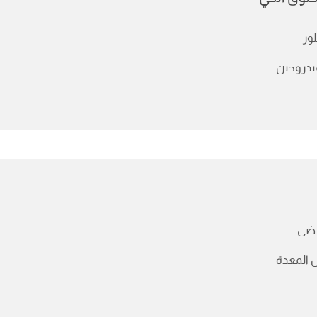
لور
يدروجين
ضي
 المعدة