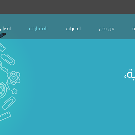
ة
من نحن
الدورات
الاختبارات
اتصل ب
ة،