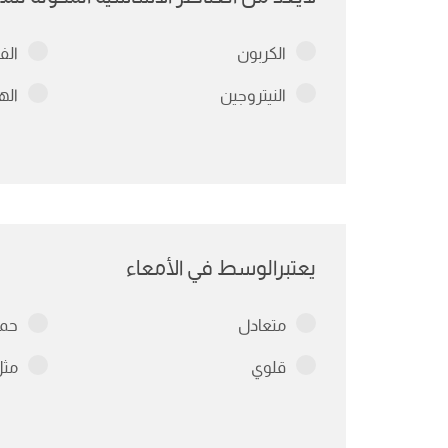
الكربون
الف
النيتروجين
اله
يعتبرالوسط في الأمعاء
متعادل
حم
قلوي
مثل