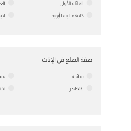
العائلة الأولى
العا
كلاهما ليسا أبويه
لاي
صفة الصلع في الإناث :
سائدة
متن
لاتظهر
تخت