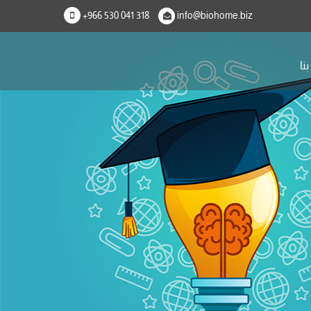
+966 530 041 318
info@biohome.biz
نا