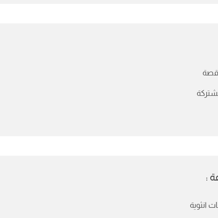
اقصة
شتركة
 :
ات انثوية