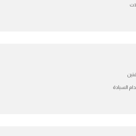
لات
تين
دام السيادة