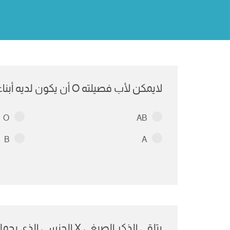
لايمكن لأب فصيلته O أن يكون لديه أبناء لديهم فصيلة:
O
AB
B
A
يتلقى الذكر الصبغي X الجنسي الذي يحمله من :