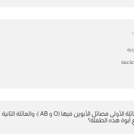
ية
اعفة
ادعت عائلتان أبوة طفلة فصيلتها O ؛ العائلة الأولى فصائل الأبوين فيها (O و AB )؛ والعائلة الثانية