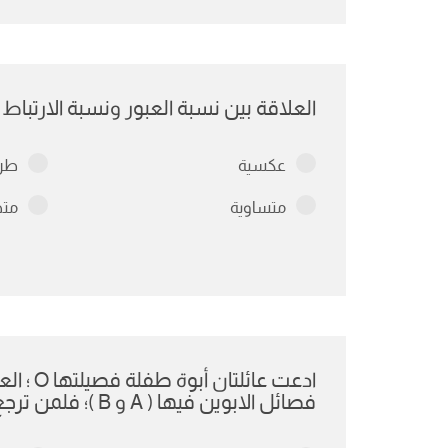
العلاقة بين نسبة العبور ونسبة الارتباط :
عكسية
طرد
متساوية
متض
فصائل الابوين فيها ( A و B )؛ فلمن ترجع أبوة هذه الطفلة؟