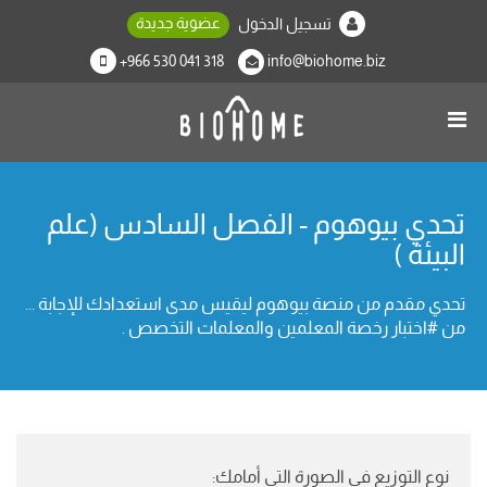
عضوية جديدة
تسجيل الدخول
+966 530 041 318
info@biohome.biz
تحدي بيوهوم - الفصل السادس (علم
البيئة )
تحدي مقدم من منصة بيوهوم ليقيس مدى استعدادك للإجابة ...
من #اختبار رخصة المعلمين والمعلمات التخصص .
نوع التوزيع في الصورة التي أمامك: