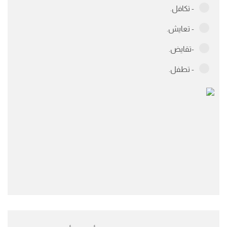
- تكافل.
- تعايش.
-تقايض.
- تطفل.